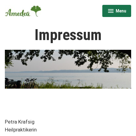
Skip
Menu
to
expanded
collapsed
content
Impressum
Petra Krafsig
Heilpraktikerin