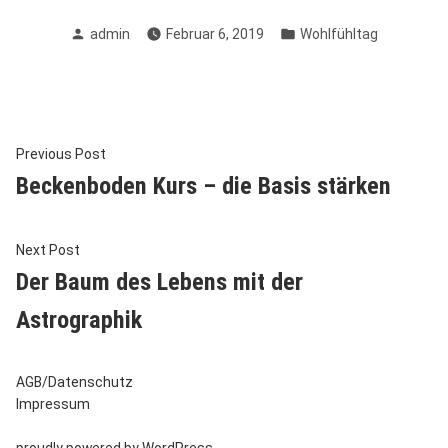
Posted
Posted
admin
Februar 6, 2019
Wohlfühltag
by
in
Beitragsnavigation
Previous
Previous Post
post:
Beckenboden Kurs – die Basis stärken
Next
Next Post
post:
Der Baum des Lebens mit der
Astrographik
AGB/Datenschutz
Impressum
proudly powered by WordPress
.