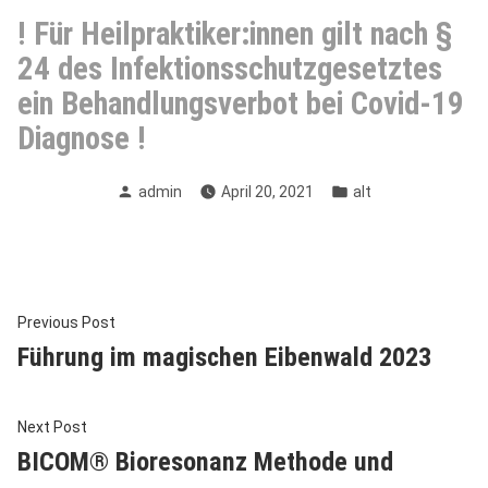
! Für Heilpraktiker:innen gilt nach §
24 des Infektionsschutzgesetztes
ein Behandlungsverbot bei Covid-19
Diagnose !
Posted
Posted
admin
April 20, 2021
alt
by
in
Beitragsnavigation
Previous
Previous Post
post:
Führung im magischen Eibenwald 2023
Next
Next Post
post:
BICOM® Bioresonanz Methode und