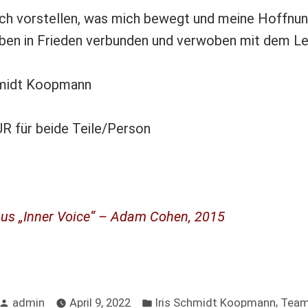
ch vorstellen, was mich bewegt und meine Hoffnung
en in Frieden verbunden und verwoben mit dem Le
hmidt Koopmann
R für beide Teile/Person
 aus „Inner Voice“ – Adam Cohen, 2015
Posted
Posted
,
admin
April 9, 2022
Iris Schmidt Koopmann
Tea