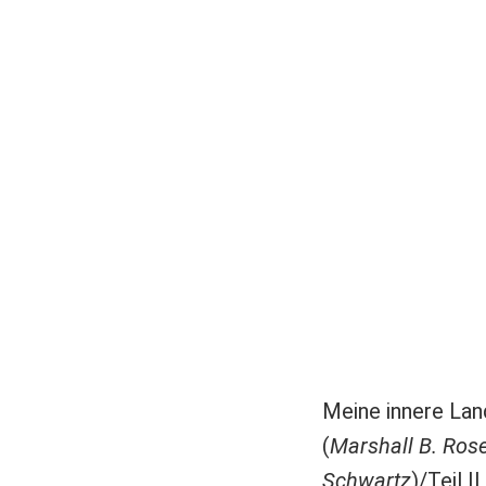
Meine innere Lan
(
Marshall B. Ros
Schwartz
)/Teil II